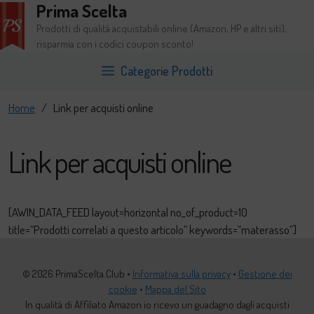
Prima Scelta
Vai
al
Prodotti di qualità acquistabili online (Amazon, HP e altri siti),
contenuto
risparmia con i codici coupon sconto!
Categorie Prodotti
Home
/
Link per acquisti online
Link per acquisti online
[AWIN_DATA_FEED layout=horizontal no_of_product=10
title=”Prodotti correlati a questo articolo” keywords=”materasso”]
© 2026 PrimaScelta.Club •
Informativa sulla privacy
•
Gestione dei
cookie
•
Mappa del Sito
In qualità di Affiliato Amazon io ricevo un guadagno dagli acquisti