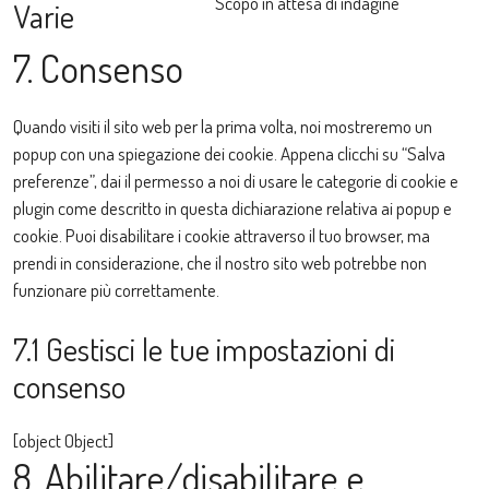
service
Scopo in attesa di indagine
Varie
facebook
Consent
7. Consenso
to
service
varie
Quando visiti il sito web per la prima volta, noi mostreremo un
popup con una spiegazione dei cookie. Appena clicchi su “Salva
preferenze”, dai il permesso a noi di usare le categorie di cookie e
plugin come descritto in questa dichiarazione relativa ai popup e
cookie. Puoi disabilitare i cookie attraverso il tuo browser, ma
prendi in considerazione, che il nostro sito web potrebbe non
funzionare più correttamente.
7.1 Gestisci le tue impostazioni di
consenso
[object Object]
8. Abilitare/disabilitare e