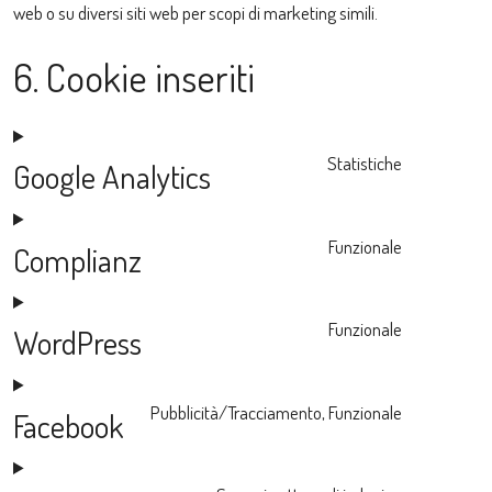
web o su diversi siti web per scopi di marketing simili.
6. Cookie inseriti
Statistiche
Google Analytics
Consent
to
service
Funzionale
Complianz
google-
Consent
analytics
to
service
Funzionale
WordPress
complianz
Consent
to
service
Pubblicità/Tracciamento, Funzionale
Facebook
wordpress
Consent
to